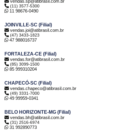
vendas.sp@atibrasil.com.br
(11) 3577-5300
11 98676-0490
JOINVILLE-SC (Filial)
vendas.joi@atibrasil.com.br
(47) 3433-1823
47 988016737
FORTALEZA-CE (Filial)
vendas.for@atibrasil.com.br
(85) 3099-1500
85 999310204
CHAPECÓ-SC (Filial)
vendas.chapeco@atibrasil.com.br
(49) 3331-7000
49 99959-0341
BELO HORIZONTE-MG (Filial)
vendas.bh@atibrasil.com.br
(31) 2516-6974
31 992890773