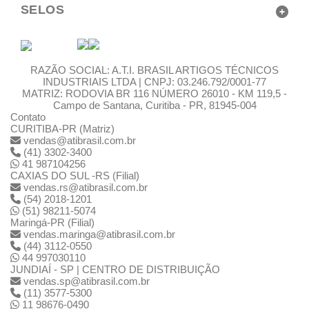
SELOS
RAZÃO SOCIAL: A.T.I. BRASIL ARTIGOS TÉCNICOS
INDUSTRIAIS LTDA | CNPJ: 03.246.792/0001-77
MATRIZ: RODOVIA BR 116 NÚMERO 26010 - KM 119,5 -
Campo de Santana, Curitiba - PR, 81945-004
Contato
CURITIBA-PR (Matriz)
vendas@atibrasil.com.br
(41) 3302-3400
41 987104256
CAXIAS DO SUL -RS (Filial)
vendas.rs@atibrasil.com.br
(54) 2018-1201
(51) 98211-5074
Maringá-PR (Filial)
vendas.maringa@atibrasil.com.br
(44) 3112-0550
44 997030110
JUNDIAÍ - SP | CENTRO DE DISTRIBUIÇÃO
vendas.sp@atibrasil.com.br
(11) 3577-5300
11 98676-0490