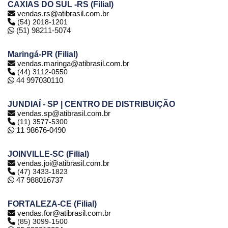
CAXIAS DO SUL -RS (Filial)
vendas.rs@atibrasil.com.br
(54) 2018-1201
(51) 98211-5074
Maringá-PR (Filial)
vendas.maringa@atibrasil.com.br
(44) 3112-0550
44 997030110
JUNDIAÍ - SP | CENTRO DE DISTRIBUIÇÃO
vendas.sp@atibrasil.com.br
(11) 3577-5300
11 98676-0490
JOINVILLE-SC (Filial)
vendas.joi@atibrasil.com.br
(47) 3433-1823
47 988016737
FORTALEZA-CE (Filial)
vendas.for@atibrasil.com.br
(85) 3099-1500