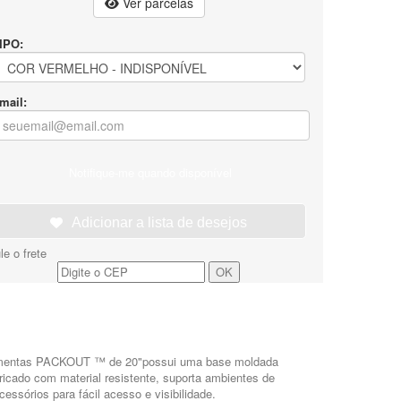
Ver parcelas
IPO:
mail:
Notifique-me quando disponível
e o frete
rramentas PACKOUT ™ de 20"possui uma base moldada
cado com material resistente, suporta ambientes de
essórios para fácil acesso e visibilidade.