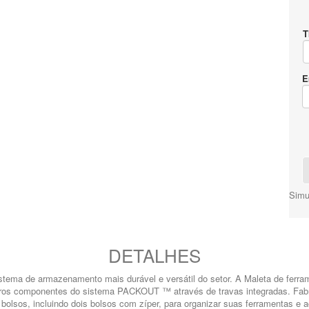
T
E
Simul
DETALHES
ema de armazenamento mais durável e versátil do setor. A Maleta de fe
tros componentes do sistema PACKOUT ™ através de travas integradas. Fabri
olsos, incluindo dois bolsos com zíper, para organizar suas ferramentas e ac