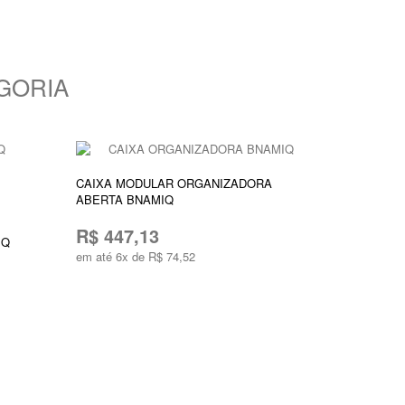
GORIA
CAIXA MODULAR ORGANIZADORA
ABERTA BNAMIQ
1 avaliação
CAIXA MO
R$ 447,13
IQ
COM 3 GA
em até 6x de R$ 74,52
R$ 1.07
ADICIONAR AO CARRINHO
em até 6x d
ADICION