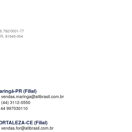
.792/0001-77
R, 81945-004
aringá-PR (Filial)
vendas.maringa@atibrasil.com.br
(44) 3112-0550
44 997030110
ORTALEZA-CE (Filial)
vendas.for@atibrasil.com.br