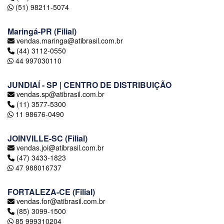
(51) 98211-5074
Maringá-PR (Filial)
vendas.maringa@atibrasil.com.br
(44) 3112-0550
44 997030110
JUNDIAÍ - SP | CENTRO DE DISTRIBUIÇÃO
vendas.sp@atibrasil.com.br
(11) 3577-5300
11 98676-0490
JOINVILLE-SC (Filial)
vendas.joi@atibrasil.com.br
(47) 3433-1823
47 988016737
FORTALEZA-CE (Filial)
vendas.for@atibrasil.com.br
(85) 3099-1500
85 999310204