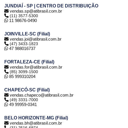
JUNDIAÍ - SP | CENTRO DE DISTRIBUIÇÃO
vendas.sp@atibrasil.com.br
(11) 3577-5300
11 98676-0490
JOINVILLE-SC (Filial)
vendas.joi@atibrasil.com.br
(47) 3433-1823
47 988016737
FORTALEZA-CE (Filial)
vendas.for@atibrasil.com.br
(85) 3099-1500
85 999310204
CHAPECÓ-SC (Filial)
vendas.chapeco@atibrasil.com.br
(49) 3331-7000
49 99959-0341
BELO HORIZONTE-MG (Filial)
vendas.bh@atibrasil.com.br
(31) 2516-6974