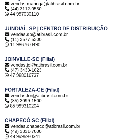
vendas.maringa@atibrasil.com.br
(44) 3112-0550
44 997030110
JUNDIAÍ - SP | CENTRO DE DISTRIBUIÇÃO
vendas.sp@atibrasil.com.br
(11) 3577-5300
11 98676-0490
JOINVILLE-SC (Filial)
vendas.joi@atibrasil.com.br
(47) 3433-1823
47 988016737
FORTALEZA-CE (Filial)
vendas.for@atibrasil.com.br
(85) 3099-1500
85 999310204
CHAPECÓ-SC (Filial)
vendas.chapeco@atibrasil.com.br
(49) 3331-7000
49 99959-0341