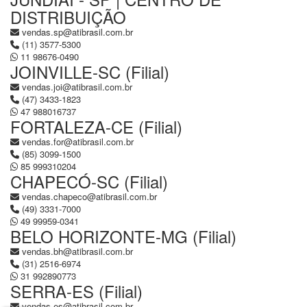
DISTRIBUIÇÃO
vendas.sp@atibrasil.com.br
(11) 3577-5300
11 98676-0490
JOINVILLE-SC (Filial)
vendas.joi@atibrasil.com.br
(47) 3433-1823
47 988016737
FORTALEZA-CE (Filial)
vendas.for@atibrasil.com.br
(85) 3099-1500
85 999310204
CHAPECÓ-SC (Filial)
vendas.chapeco@atibrasil.com.br
(49) 3331-7000
49 99959-0341
BELO HORIZONTE-MG (Filial)
vendas.bh@atibrasil.com.br
(31) 2516-6974
31 992890773
SERRA-ES (Filial)
vendas.es@atibrasil.com.br