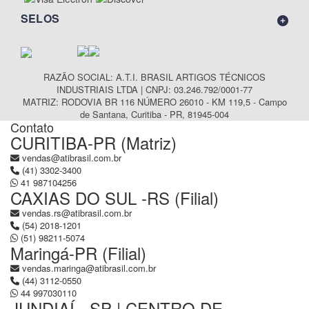
SELOS
RAZÃO SOCIAL: A.T.I. BRASIL ARTIGOS TÉCNICOS
INDUSTRIAIS LTDA | CNPJ: 03.246.792/0001-77
MATRIZ: RODOVIA BR 116 NÚMERO 26010 - KM 119,5 - Campo
de Santana, Curitiba - PR, 81945-004
Contato
CURITIBA-PR (Matriz)
vendas@atibrasil.com.br
(41) 3302-3400
41 987104256
CAXIAS DO SUL -RS (Filial)
vendas.rs@atibrasil.com.br
(54) 2018-1201
(51) 98211-5074
Maringá-PR (Filial)
vendas.maringa@atibrasil.com.br
(44) 3112-0550
44 997030110
JUNDIAÍ - SP | CENTRO DE