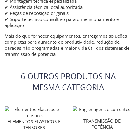
✔
Montagem t
é
cnica especializada
✔
Assist
ê
ncia t
é
cnica local autorizada
✔
Pe
ç
as de reposi
çã
o originais
✔
Suporte t
é
cnico consultivo para dimensionamento e
aplica
çã
o
Mais do que fornecer equipamentos, entregamos soluções
completas para aumento de produtividade, redução de
paradas não programadas e maior vida útil dos sistemas de
transmissão de potência.
6 OUTROS PRODUTOS NA
MESMA CATEGORIA
TRANSMISSÃO DE
ELEMENTOS ELASTICOS E
POTÊNCIA
TENSORES