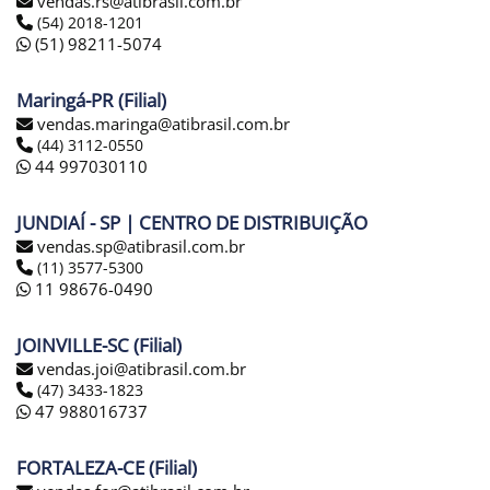
vendas.rs@atibrasil.com.br
(54) 2018-1201
(51) 98211-5074
Maringá-PR (Filial)
vendas.maringa@atibrasil.com.br
(44) 3112-0550
44 997030110
JUNDIAÍ - SP | CENTRO DE DISTRIBUIÇÃO
vendas.sp@atibrasil.com.br
(11) 3577-5300
11 98676-0490
JOINVILLE-SC (Filial)
vendas.joi@atibrasil.com.br
(47) 3433-1823
47 988016737
FORTALEZA-CE (Filial)