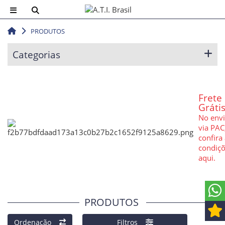
PRODUTOS
Categorias
Frete
Gráti
No env
via PAC
confira
condiç
aqui.
PRODUTOS
Ordenação
Filtros