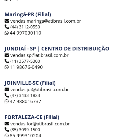
Maringá-PR (Filial)
vendas.maringa@atibrasil.com.br
(44) 3112-0550
44 997030110
JUNDIAÍ - SP | CENTRO DE DISTRIBUIÇÃO
vendas.sp@atibrasil.com.br
(11) 3577-5300
11 98676-0490
JOINVILLE-SC (Filial)
vendas.joi@atibrasil.com.br
(47) 3433-1823
47 988016737
FORTALEZA-CE (Filial)
vendas.for@atibrasil.com.br
(85) 3099-1500
85 999310204